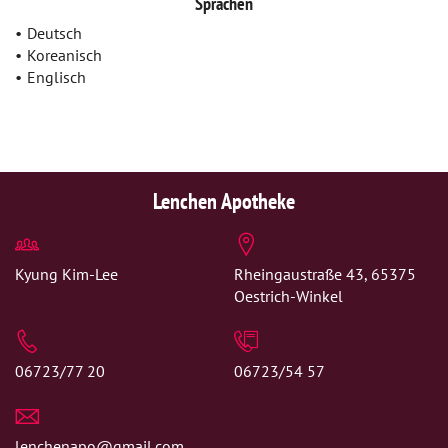
Sprachen
Deutsch
Koreanisch
Englisch
Lenchen Apotheke
Kyung Kim-Lee
Rheingaustraße 43, 65375
Oestrich-Winkel
06723/77 20
06723/54 57
lenchenapo@gmail.com