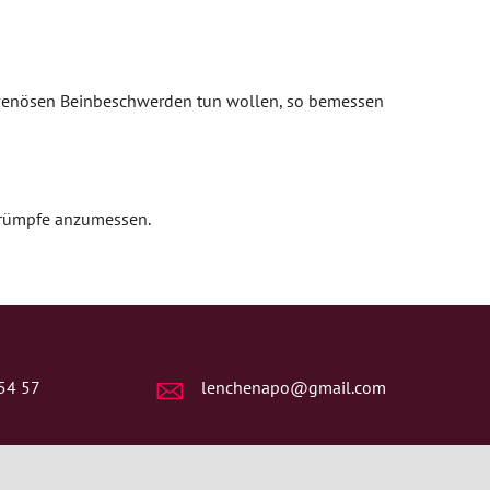
e venösen Beinbeschwerden tun wollen, so bemessen
trümpfe anzumessen.
54 57
lenchenapo@gmail.com