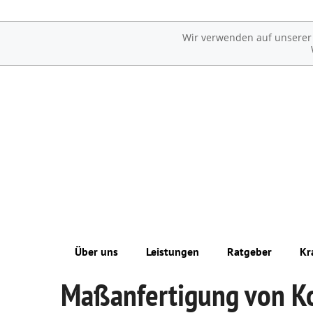
Wir verwenden auf unserer W
Über uns
Leistungen
Ratgeber
Kr
Maßanfertigung von K
Unsere Philosophie
Übersicht
Erkrankungen im Alter