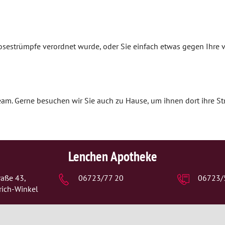
Schwangerschaft
Geburt und Stillzeit
bosestrümpfe verordnet wurde, oder Sie einfach etwas gegen Ihr
Kinderkrankheiten
am. Gerne besuchen wir Sie auch zu Hause, um ihnen dort ihre S
Lenchen Apotheke
aße 43,
06723/77 20
06723/
rich-Winkel